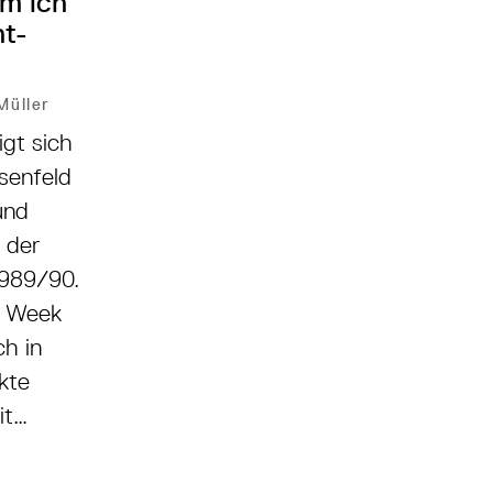
m ich
ht-
Müller
gt sich
osenfeld
und
n der
1989/90.
t Week
ch in
kte
it
n—über
n Angela