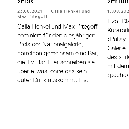
›Eis‹
›Erfah
23.08.2021
—
Calla Henkel und
17.08.20
Max Pitegoff
Lizet D
Calla Henkel und Max Pitegoff,
Kuratori
nominiert für den diesjährigen
›Pallay 
Preis der Nationalgalerie,
Galerie 
betreiben gemeinsam eine Bar,
des ›Er
die TV Bar. Hier schreiben sie
mit dem
über etwas, ohne das kein
›pacha‹
guter Drink auskommt: Eis.