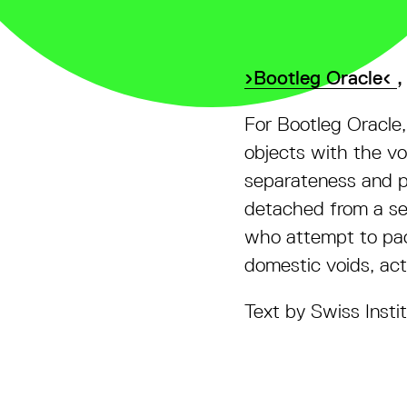
›Bootleg Oracle‹
,
For Bootleg Oracle,
objects with the voi
separateness and ph
detached from a sen
who attempt to paci
domestic voids, ac
Text by Swiss Insti