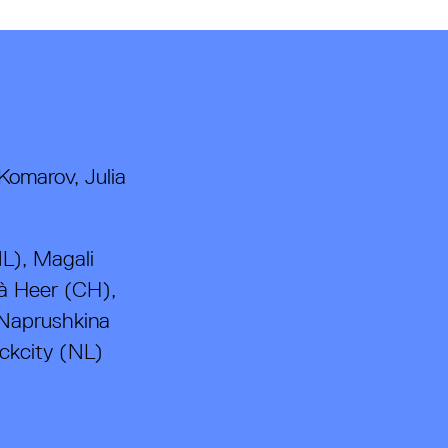
Komarov, Julia
L), Magali
à Heer (CH),
Naprushkina
ckcity (NL)