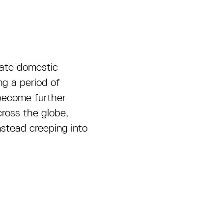
mate domestic
ng a period of
 become further
cross the globe,
nstead creeping into