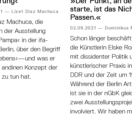
»Der Punkt, an de
rung‹
starte, ist das Nic
21
—
Lizet Díaz Machuca
Passen.«
íaz Machuca, die
02.09.2021
—
Dominikus 
n der Ausstellung
Schon länger beschäfti
Pampa‹ in der ifa-
die Künstlerin Elske R
Berlin, über den Begriff
mit dissidenter Politik 
lebens‹—und was er
künstlerischer Praxis i
 andinen Konzept der
DDR und der Zeit um 
 zu tun hat.
Während der Berlin Ar
ist sie in der nGbK glei
zwei Ausstellungsproje
involviert. Wir haben m
Rosenfeld gesproche
die US-Bürgerrechtleri