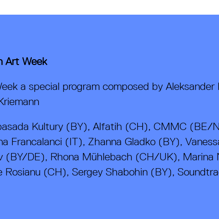
in Art Week
 Week a special program composed by Aleksander 
Kriemann
basada Kultury (BY), Alfatih (CH), CMMC (BE/N
a Francalanci (IT), Zhanna Gladko (BY), Vaness
v (BY/DE), Rhona Mühlebach (CH/UK), Marina 
 Rosianu (CH), Sergey Shabohin (BY), Soundtra