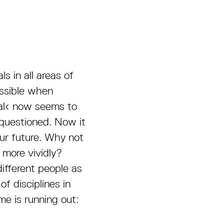
 in all areas of
ossible when
mal‹ now seems to
e questioned. Now it
ur future. Why not
 more vividly?
different people as
of disciplines in
me is running out: