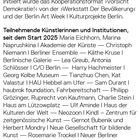
Initiiert wurde das Kooperationsformat ›Vorsicht
Demokratie!‹ von der ›Werkstatt Der Bevölkerung‹
und der Berlin Art Week I Kulturprojekte Berlin.
Teilnehmende Künstlerinnen und Institutionen,
seit dem Start 2025
Maria Eichhorn, Marina
Naprushkina I Akademie der Künste — Christoph
Niemann I Berliner Ensemble — Käthe Kruse I
Berlinische Galerie — Lea Greub, Antonia
Schlösser I C/O Berlin — Harry Hachmeister I
Georg Kolbe Museum — Tianzhuo Chen, Kat
Valastur I HAU Hebbel am Ufer — Sam Durant I
haubrok foundation, Fahrbereitschaft — Philipp
Grözinger, Ruprecht von Kaufmann, Charlie Stein I
Haus am Lützowplatz — Ulf Aminde I Haus der
Kulturen der Welt — Neozoon I Kindl – Zentrum für
zeitgenössische Kunst — Gernot Bubenik und
Herbert Mondry I Neue Gesellschaft für bildende
Kunst — Rosemarie Trockel I Neuer Berliner