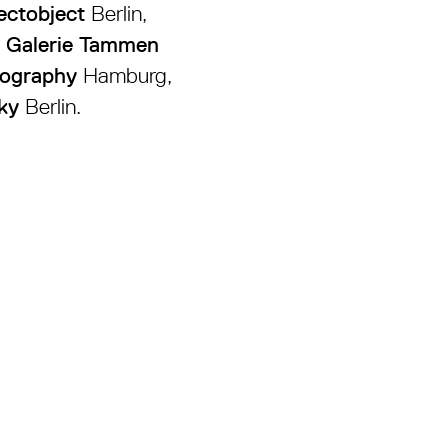
ectobject
Berlin,
,
Galerie Tammen
tography
Hamburg,
nky
Berlin.