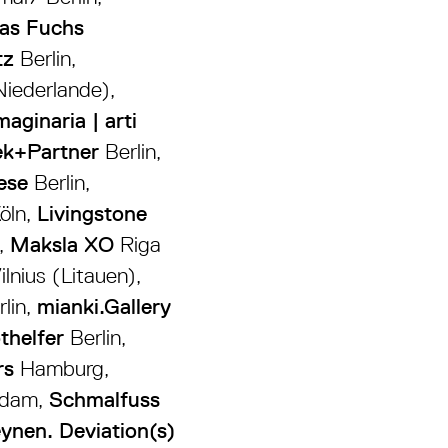
as Fuchs
tz
Berlin,
iederlande),
aginaria | arti
k+Partner
Berlin,
iese
Berlin,
öln,
Livingstone
,
Maksla XO
Riga
ilnius (Litauen),
lin,
mianki.Gallery
thelfer
Berlin,
rs
Hamburg,
sdam,
Schmalfuss
ynen. Deviation(s)