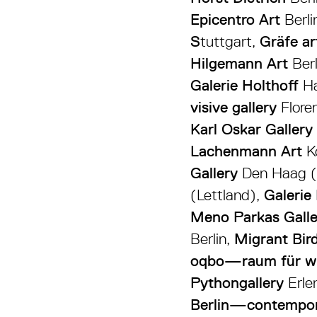
Epicentro Art
Berli
S
tuttgart,
Gräfe ar
Hilgemann Art
Ber
Galerie Holthoff
Ha
visive gallery
Floren
Karl Oskar Gallery
Lachenmann Art
K
Gallery
Den Haag (
(Lettland),
Galerie
Meno Parkas Galle
Berlin,
Migrant Bir
oqbo—raum für wor
Pythongallery
Erle
Berlin—contempora