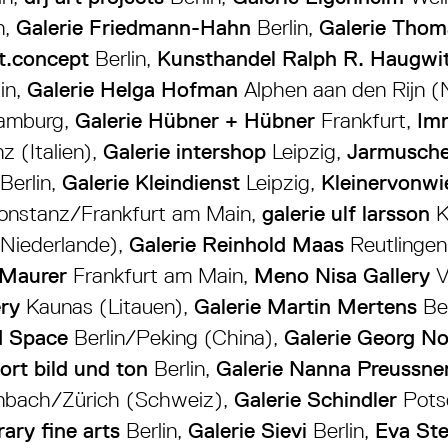
n,
Galerie Friedmann-Hahn
Berlin,
Galerie Thom
t.concept
Berlin,
Kunsthandel Ralph R. Haugwi
lin,
Galerie Helga Hofman
Alphen aan den Rijn (N
mburg,
Galerie Hübner + Hübner
Frankfurt,
Imm
z (Italien),
Galerie intershop
Leipzig,
Jarmusche
Berlin,
Galerie Kleindienst
Leipzig,
Kleinervonw
onstanz/Frankfurt am Main,
galerie ulf larsson
K
Niederlande),
Galerie Reinhold Maas
Reutlingen
 Maurer
Frankfurt am Main,
Meno Nisa Gallery
V
ry
Kaunas (Litauen),
Galerie Martin Mertens
Ber
d Space
Berlin/Peking (China),
Galerie Georg No
t bild und ton
Berlin,
Galerie Nanna Preussne
nbach/Zürich (Schweiz),
Galerie Schindler
Pot
ry fine arts
Berlin,
Galerie Sievi
Berlin,
Eva Ste