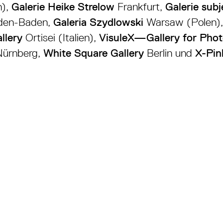
n),
Galerie Heike Strelow
Frankfurt,
Galerie subj
den-Baden,
Galeria Szydlowski
Warsaw (Polen)
llery
Ortisei (Italien),
VisuleX—Gallery for Pho
Nürnberg,
White Square Gallery
Berlin und
X-Pi