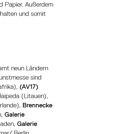
d Papier. Außerdem
ehalten und somit
samt neun Ländern
 Kunstmesse sind
frika),
(AV17)
laipeda (Litauen),
lande),
Brennecke
n,
Galerie
aden,
Galerie
ar/ Berlin,