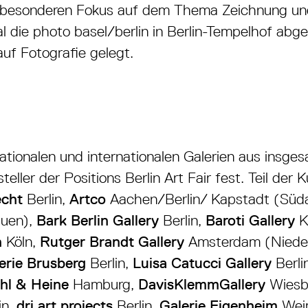
m besonderen Fokus auf dem Thema Zeichnung un
 die photo basel/berlin in Berlin-Tempelhof abg
auf Fotografie gelegt.
ationalen und internationalen Galerien aus insge
eller der Positions Berlin Art Fair fest. Teil der
echt
Berlin,
Artco
Aachen/Berlin/ Kapstadt (Süda
auen),
Bark Berlin Gallery
Berlin,
Baroti Gallery
K
h
Köln,
Rutger Brandt Gallery
Amsterdam (Nieder
erie Brusberg
Berlin,
Luisa Catucci Gallery
Berli
ehl & Heine
Hamburg,
DavisKlemmGallery
Wiesb
in,
drj art projects
Berlin,
Galerie Eigenheim
Weim