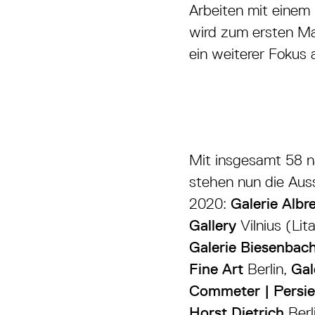
Arbeiten mit eine
wird zum ersten Mal
ein weiterer Fokus 
Mit insgesamt 58 n
stehen nun die Ausst
2020:
Galerie Albr
Gallery
Vilnius (Lit
Galerie Biesenbac
Fine Art
Berlin,
Gal
Commeter | Persi
Horst Dietrich
Berl