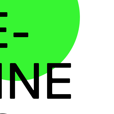
E-
INE