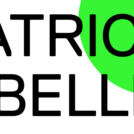
ATRIC
BELL