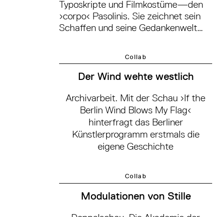
Typoskripte und Filmkostüme—den
›corpo‹ Pasolinis. Sie zeichnet sein
Schaffen und seine Gedankenwelt
nach und widmet sich dem visionären
Leben und Werk des Filmregisseurs,
Collab
Dichters und Denkers in der Pasolini
eigenen, radikalen Diversität und
Der Wind wehte westlich
Auflehnung gegen gesellschaftliche
Regeln und Konventionen.
Archivarbeit. Mit der Schau ›If the
Berlin Wind Blows My Flag‹
hinterfragt das Berliner
Künstlerprogramm erstmals die
eigene Geschichte
Collab
Modulationen von Stille