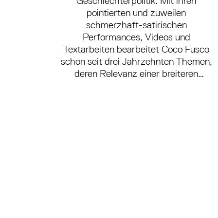
Geschlechterpolitik: Mit ihren
pointierten und zuweilen
schmerzhaft-satirischen
Performances, Videos und
Textarbeiten bearbeitet Coco Fusco
schon seit drei Jahrzehnten Themen,
deren Relevanz einer breiteren
Öffentlichkeit erst in jüngster Zeit
bewusst geworden ist. Vor ihrer
ersten Überblicksausstellung in
Deutschland, die die Kunstwerke
Berlin zeigen, hat Sebastian Frenzel
für das Monopol-Magazin mit der
kubanisch-US-amerikanischen
Künstlerin gesprochen.